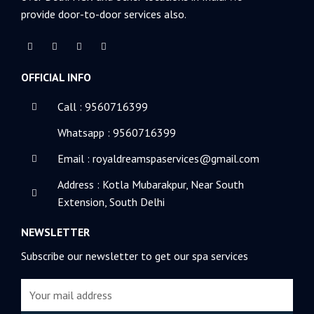
provide door-to-door services also.
F
T
L
Y
a
w
i
o
c
i
n
u
e
t
k
t
OFFICIAL INFO
b
t
e
u
o
e
d
b
o
r
i
e
k
n
Call : 9560716399
-
-
f
i
Whatsapp : 9560716399
n
Email : royaldreamspaservices@gmail.com
Address : Kotla Mubarakpur, Near South
Extension, South Delhi
NEWSLETTER
Subscribe our newsletter to get our spa services
Email