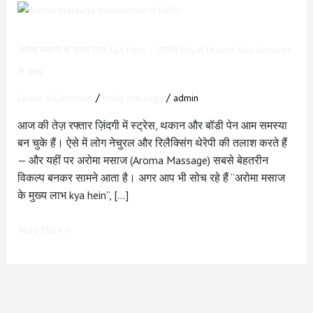
अरोमा
मसाज
के
अरोमा मसाज के मुख्य लाभ Kya Hein – जानिए Royal Dream Spa Services
मुख्य
के साथ
लाभ
Kya
/
/
Leave a Comment
body massage
admin
Hein
आज की तेज़ रफ्तार ज़िंदगी में स्ट्रेस, थकान और बॉडी पेन आम समस्या
–
बन चुके हैं। ऐसे में लोग नेचुरल और रिलैक्सिंग थेरेपी की तलाश करते हैं
जानिए
— और यहीं पर अरोमा मसाज (Aroma Massage) सबसे बेहतरीन
Royal
विकल्प बनकर सामने आता है। अगर आप भी सोच रहे हैं “अरोमा मसाज
Dream
के मुख्य लाभ kya hein”, […]
Spa
Services
Read More »
के
साथ